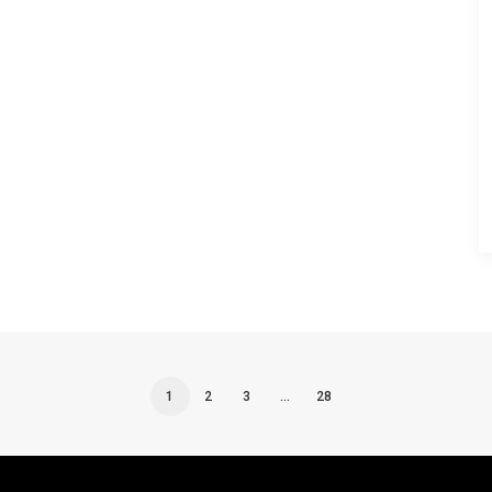
1
2
3
…
28