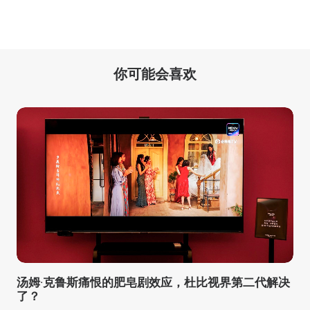
你可能会喜欢
汤姆·克鲁斯痛恨的肥皂剧效应，杜比视界第二代解决
了？