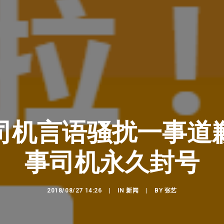
司机言语骚扰一事道
事司机永久封号
2018/08/27 14:26
|
IN
新闻
|
BY
张艺