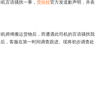
司机言语骚扰一事，
货拉拉
官方发道歉声明，并表
司机师傅搬运货物后，而遭遇此司机的言语骚扰我
诉后，客服在第一时间调查跟进。现将初步调查处
详细从而建议用户取消平台订单，加微信私下交
其亲戚的业务，引起用户反感，遂出现微信上辱
经确认两个事实——首先司机绕开平台交易，存在
为，此两条已严重违反平台规定，货拉拉已将司机进