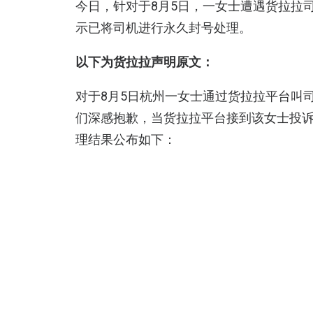
今日，针对于8月5日，一女士遭遇货拉拉
示已将司机进行永久封号处理。
以下为货拉拉声明原文：
对于8月5日杭州一女士通过货拉拉平台叫
们深感抱歉，当货拉拉平台接到该女士投
理结果公布如下：
司机反馈称，因其迟到且用户地址定位不
易；其在完成运输服务后，向该用户推销
骂、言语骚扰用户的行为。
尽管司机与用户描述存在不一致，但平台已
“跳单”行为；其次司机有电话辱骂用户行
行永久封号处理。