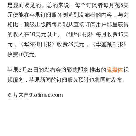
5
是显而易见的。
总的来说，每个订阅者每月
花
美
元
便能在苹果订阅服务浏览到发布者的内容，
与之
相比，顶级出版商每月
能
从直接订阅用户那里获得
10
的收入在
美元以上。《纽约时报》每月收费
美
15
元，《华尔街日报》收费
美元，《华盛顿邮报》
39
收费
美元。
10
3
苹果
月
日的发布会将聚焦即将推出的
流媒体
视
25
频服务，苹果新闻的订阅
服务
预计也将同时发布。
图片来自9to5mac.com