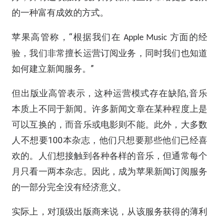
的一种
富有成效的
方式。
“根据我们在
苹果高管
称，
方面的经
Apple Music
验，我们非常擅长运营订阅业务，
同时
我们
也
知道
。”
如何建立
新闻服务
但出版业高管表示，
这种运营模式存在缺陷,
音乐
本
质上不同于新闻。许多新闻文章在某种程度上是
可以互换的，而音乐或电影则不能。此外，大多数
100
人不想要
本杂志
，
他们只想要那些他们已经喜
欢的。
人们想接触到各种各样的音乐，但通常每个
月只看一两本杂志。
因此，
成为苹果新闻订阅服务
的一部分完全没有经济意义。
实际上，对顶级出版商来说，从该服务获得的薄利