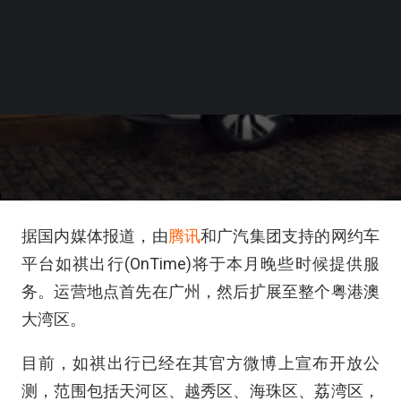
据国内媒体报道，由
腾讯
和广汽集团支持的网约车
平台如祺出行(OnTime)将于本月晚些时候提供服
务。运营地点首先在广州，然后扩展至整个粤港澳
大湾区。
目前，如祺出行已经在其官方微博上宣布开放公
测，范围包括天河区、越秀区、海珠区、荔湾区，