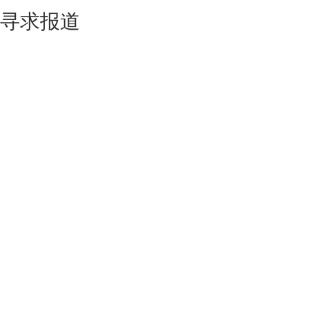
寻求报道
如果你的产品足够锐意创新，欢迎
联系我们
！