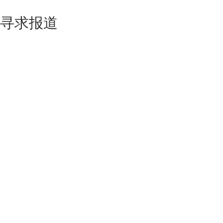
寻求报道
如果你的产品足够锐意创新，欢迎
联系我们
！