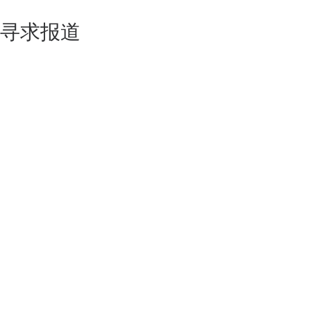
寻求报道
如果你的产品足够锐意创新，欢迎
联系我们
！