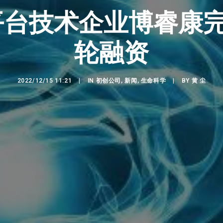
平台技术企业博睿康完
轮融资
2022/12/15 11:21
|
IN
初创公司
,
新闻
,
生命科学
|
BY
黄 尘