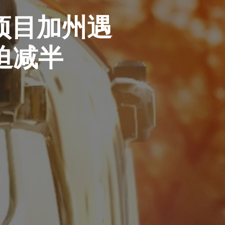
驶项目加州遇
迫减半