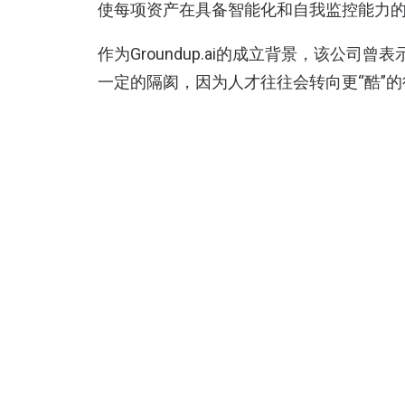
使每项资产在具备智能化和自我监控能力的同
作为Groundup.ai的成立背景，该公
一定的隔阂，因为人才往往会转向更“酷”的行业
个看似不那么火热的领域带来一些改观，
完成工作，无论是管理其工业资产还是维
根据声明，Groundup.ai称，其解决
东地区的跨国公司和政府关联实体成功部署。而
的业务遍及中国（广东）、越南、菲律宾
服务支持等工业行业领域。
再作为本次的融资背景，声明称，随着企
度延长正常运行时间的压力，当下，业内
的问题，
Groundup.ai
认为，其人工智能平
有效方案。