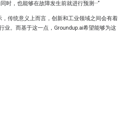
时，也能够在故障发生前就进行预测···”
司曾表示，传统意义上而言，创新和工业领域之间会有着
。而基于这一点，Groundup.ai希望能够为这
通过人工智能技术帮助工业企业的员工能够更好的
系工作环境的安全。
方案已为众多客户节省了数百万美元，且已被东南亚和中
根据官网信息介绍，Groundup.ai在亚太地区
、印尼、新加坡、印度等地的制造、研发、工程、
业面临运营成本上升、熟练劳动力短缺以及最大限
对智能工业解决方案的需求日益增长。而面对这样
台能够提供一种将预测性维护与实际部署相结合的