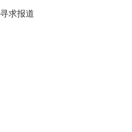
寻求报道
如果你的产品足够锐意创新，欢迎
联系我们
！