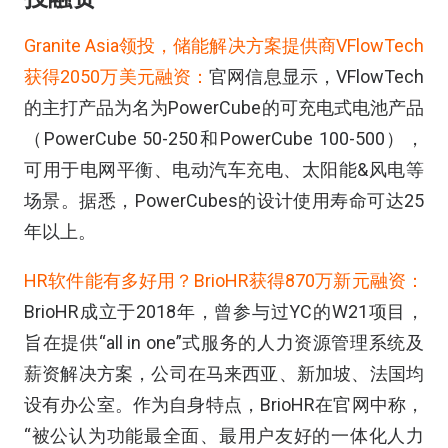
Granite Asia领投，储能解决方案提供商VFlowTech
获得2050万美元融资：
官网信息显示，VFlowTech
的主打产品为名为PowerCube的可充电式电池产品
（PowerCube 50-250和PowerCube 100-500），
可用于电网平衡、电动汽车充电、太阳能&风电等
场景。据悉，PowerCubes的设计使用寿命可达25
年以上。
HR
软件能有多好用？
BrioHR
获得
870
万新元融资：
BrioHR
成立于
2018
年，曾参与过
YC
的
W21
项目，
旨在提供“
all in one
”
式服务的人力资源管理系统及
薪资解决方案，公司在马来西亚、新加坡、法国均
设有办公室。作为自身特点，
BrioHR
在官网中称，
“被公认为功能最全面、最用户友好的一体化人力