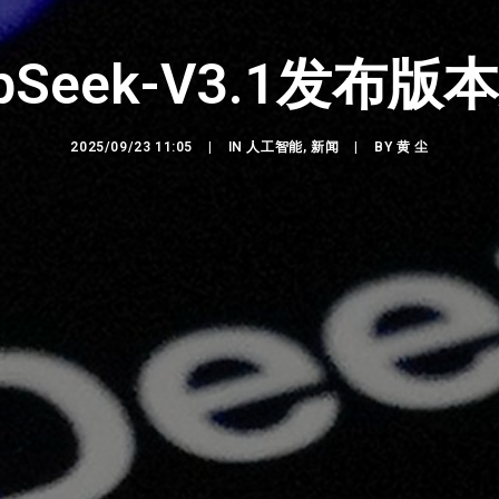
epSeek-V3.1发布版
2025/09/23 11:05
|
IN
人工智能
,
新闻
|
BY
黄 尘