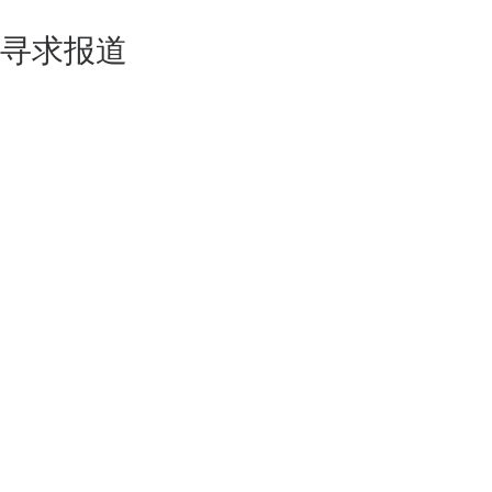
寻求报道
如果你的产品足够锐意创新，欢迎
联系我们
！