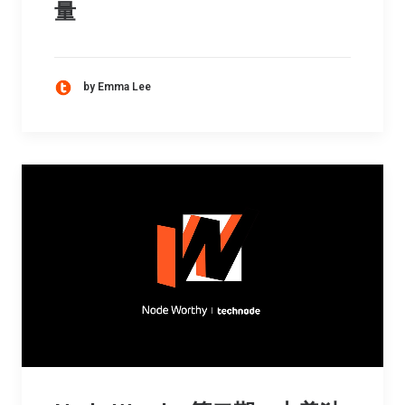
量
by Emma Lee