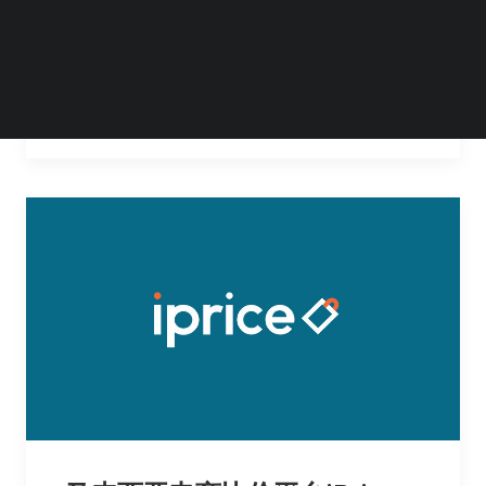
哪？如何切入？动点出海携手东南亚知名风投
机构North Ridge…
by 动点君