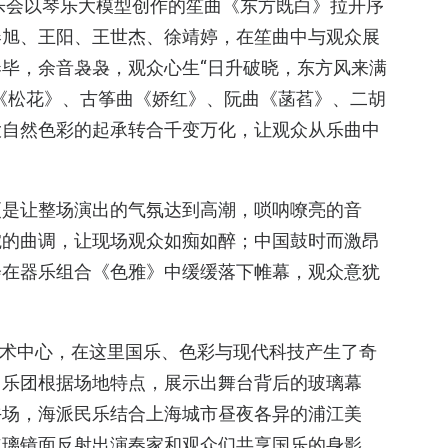
乐会以琴乐大模型创作的笙曲《东方既白》拉开序
春旭、王阳、王世杰、徐靖婷，在笙曲中与观众展
毕，余音袅袅，观众心生“日升破晓，东方风来满
《松花》、古筝曲《娇红》、阮曲《菡萏》、二胡
大自然色彩的起承转合千变万化，让观众从乐曲中
更是让整场演出的气氛达到高潮，唢呐嘹亮的音
婉的曲调，让现场观众如痴如醉；中国鼓时而激昂
会在器乐组合《色雅》中缓缓落下帷幕，观众意犹
尚艺术中心，在这里国乐、色彩与现代科技产生了奇
，乐团根据场地特点，展示出舞台背后的玻璃幕
午场，海派民乐结合上海城市昼夜各异的浦江美
玻璃镜面反射出演奏家和观众们共享国乐的身影，