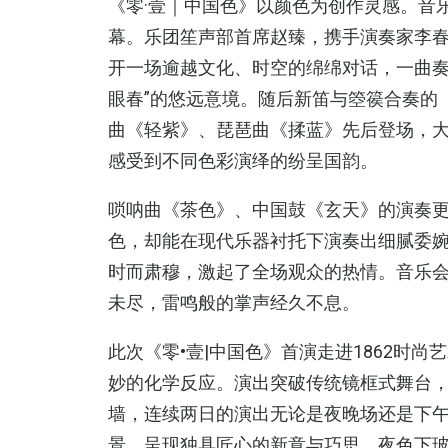
《零·壹｜中国色》以颜色为创作灵感。音
幕。乐团笙声部首席赵臻，携手演奏家李
开一场逾越文化、时空的绵绵对话，一曲奏
眼春”的悠远意境。随后新笛与箜篌合奏的
曲《轻紫》、琵琶曲《揉蓝》先后登场，
感受到不同色彩演绎的纷呈国韵。
唢呐曲《茶色》、中国鼓《玄天》的演奏
色，却能在现代乐器衬托下演奏出细腻委
时而肃穆，激起了全场观众的热情。音乐
未尽，雷鸣般的掌声经久不息。
此次《零•壹|中国色》首演走进1862时
妙的化学反应。演出突破传统镜框式舞台
墙，连续两日的演出无论是夜晚场还是下
景，呈现独具匠心的新意与巧思。夜色下