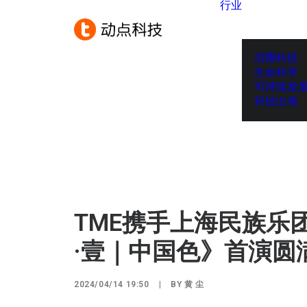
行业
消费科技
生命科学
可持续发
科技出海
TME携手上海民族乐
·壹｜中国色》首演圆
2024/04/14 19:50
|
BY
黄 尘