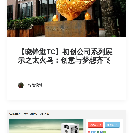
【晓锋逛TC】初创公司系列展
示之太火鸟：创意与梦想齐飞
by 智晓锋