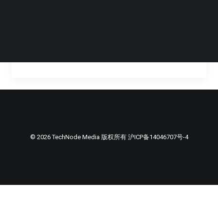
二战期间，英国发起了一场名为“缝缝补补又三
年”（Make Do and…
by Steven Li
© 2026 TechNode Media 版权所有
沪ICP备14046707号-4