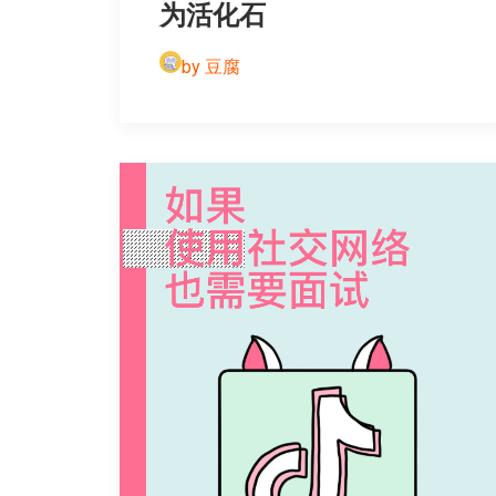
为活化石
by 豆腐