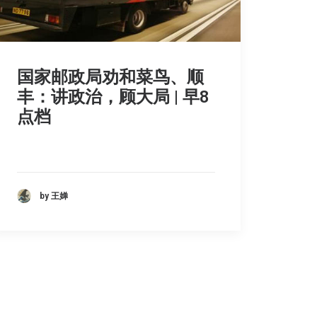
国家邮政局劝和菜鸟、顺
丰：讲政治，顾大局 | 早8
点档
by 王婵