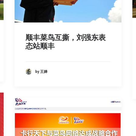
顺丰菜鸟互撕，刘强东表
态站顺丰
by 王婵