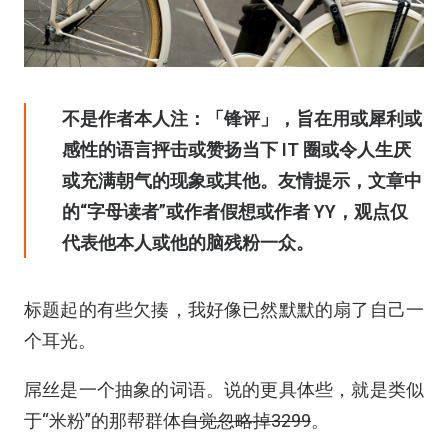
不是作者本人注：「锋评」，旨在用或犀利或
感性的语言抨击或赞扬当下 IT 圈或令人生厌
或充满朝气的现象或其他。友情提示，文章中
的“字母读者”或作者假想或作者 YY，观点仅
代表他本人或他的脑残粉一众。
标题起的有些欠揍，我好像已然默默的扇了自己一
个耳光。
屌丝是一个抽象的词语。说的更具体些，就是类似
于“米粉”的那帮群体
自觉忽略掉3299
。