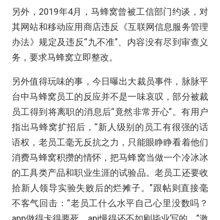
另外，2019年4月，马蜂窝曾被工信部门约谈，对
其网站和移动应用商店违反《互联网信息服务管理
办法》规定及违反“九不准”、内容没有尽到审查义
务，要求马蜂窝立即整改。
另外值得玩味的事，今日曝出大裁员事件，脉脉平
台中马蜂窝员工的反应并不是一味哀叹，部分被裁
员工得到将离职的消息后“竟然非常开心”。有用户
指出马蜂窝扩招后，“新人级别的员工有很强的话
语权，老员工毫无反抗之力，只能眼睁睁看着他们
消费马蜂窝积攒的情怀，把马蜂窝当做一个冷冰冰
的工具类产品和职业生涯的试验品。老员工还要收
拾新人领导实验失败后的烂摊子。”跟帖则直接毫
不客气回击：“老员工什么水平自己心里没数吗？
app做得卡得要死，api慢得还不如刚毕业写的。”激