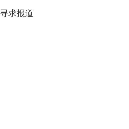
寻求报道
如果你的产品足够锐意创新，欢迎
联系我们
！