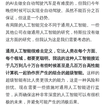
的AI去做全自动驾驶汽车是有难度的，但我们今年
晚些时候可以实现全自动驾驶。虽然不能百分之百
保证，但这是一个趋势。
有局限的人工智能完全不同于通用人工智能。一些
其他公司在做通用人工智能的研究，特斯拉没有做
这方面的研究，但我认为这是我们需要考虑的。
通用
人工智能很难去定义，
它
比人类在
每个
方面
、
每个
领域，都要更聪明。
我说的这种人工智能接近
于几万
到几十万
台
有
些
时候
甚至
是几百万台高性能
计算机一起协作
所
产生
的
组合的超级智能。
这样的
超级智能有比人类更强大的能力，这是一种风险和
担忧。现在需要一些措施对通用人工智能进行监
管，从而确保这种非常深度的人工智能可以有很积
极的未来，并避免可能产生的消极后果。