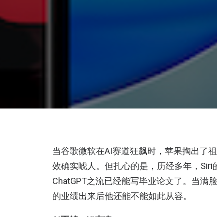
当谷歌微软在AI赛道狂飙时，苹果掏出了
效确实唬人。但扎心的是，历经多年，Sir
ChatGPT之流已经能写毕业论文了。当满脸笑意的
的业绩出来后他还能不能如此从容。