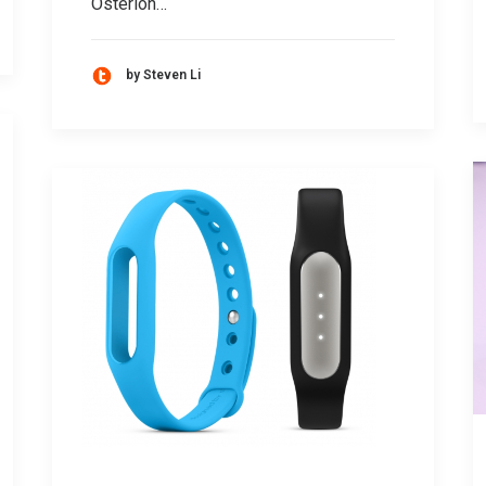
Osterloh…
by Steven Li