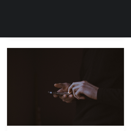
百度 PC…
by Steven Li