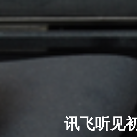
讯飞听见初