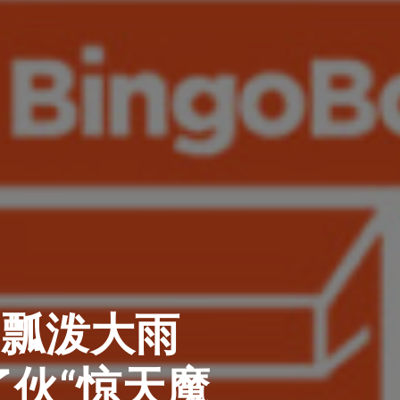
：瓢泼大雨
伙“惊天魔