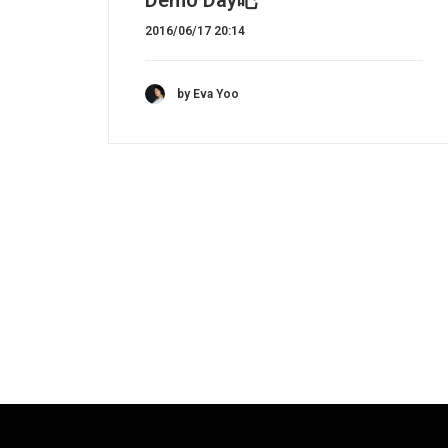
Demo Day吧
2016/06/17 20:14
by Eva Yoo