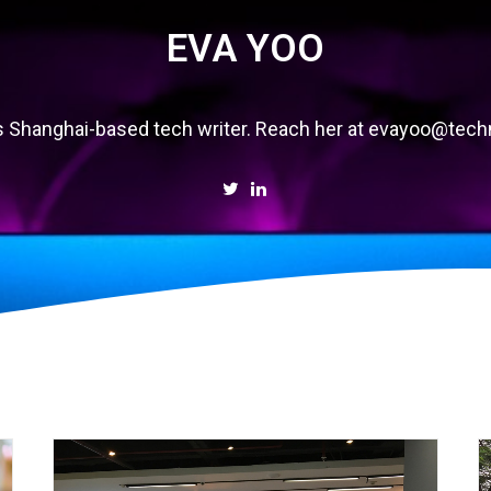
EVA YOO
s Shanghai-based tech writer. Reach her at evayoo@te