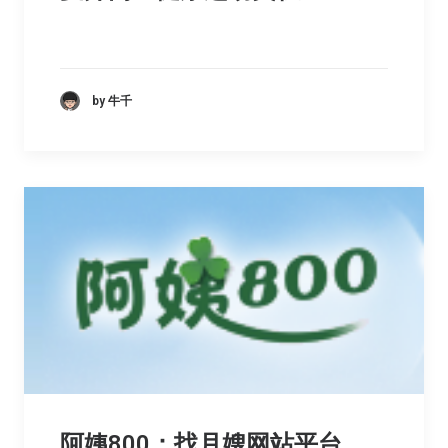
by 牛千
阿姨800：找月嫂网站平台