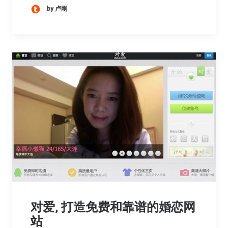
by 卢刚
对爱, 打造免费和靠谱的婚恋网
站