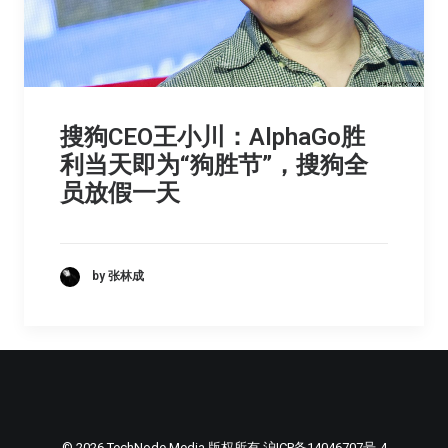
搜狗CEO王小川：AlphaGo胜
利当天即为“狗胜节”，搜狗全
员放假一天
by 张林成
© 2026 TechNode Media 版权所有
沪ICP备14046707号-4