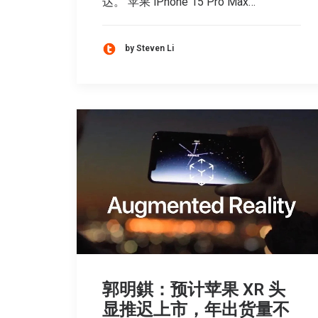
达。 苹果 iPhone 15 Pro Max…
by Steven Li
郭明錤：预计苹果 XR 头
显推迟上市，年出货量不