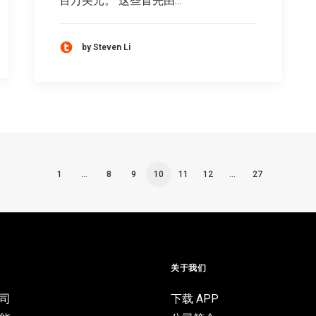
百万美元。 这些首先由…
by Steven Li
1
…
8
9
10
11
12
…
27
目
关于我们
司
下载 APP