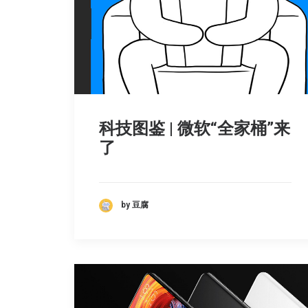
科技图鉴 | 微软“全家桶”来
了
by 豆腐