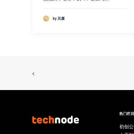
by 豆腐
热门栏
初创公