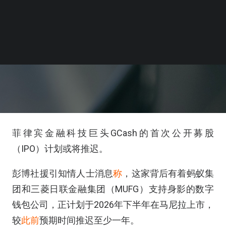
菲律宾金融科技巨头GCash的首次公开募股
（IPO）计划或将推迟。
彭博社援引知情人士消息
称
，这家背后有着蚂蚁集
团和三菱日联金融集团（MUFG）支持身影的数字
钱包公司，正计划于2026年下半年在马尼拉上市，
较
此前
预期时间推迟至少一年。