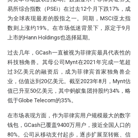
易所综合指数（PSEi）在过去12个月下跌17%，成
为全球表现最差的股指之一。同期，MSCI亚太指
数则上涨约19%。在市场低迷背景下，原定于9月
上市的Hann Holdings也选择延期。
过去几年，GCash一直被视为菲律宾最具代表性的
科技独角兽。其母公司Mynt在2021年完成一笔超
过3亿美元的融资后，成为菲律宾首家独角兽企
业，估值达到20亿美元。截至2023年8月，Mynt估
值已升至50亿美元，其中蚂蚁集团持股约34%，略
低于Globe Telecom的35%。
在市场表现方面，作为菲律宾用户规模最大的数字
钱包，GCash已覆盖9400万用户，接近全国人口的
80%。公司从移动支付起步，逐步扩展至转账、信