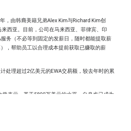
年，由韩裔美籍兄弟Alex Kim与Richard Kim创
至马来西亚。目前，公司在马来西亚、菲律宾、印
A服务（不必等到固定的发薪日，随时都能提取薪
算），帮助员工以合理成本提前获取已赚取的薪
计处理超过2亿美元的EWA交易额，较去年时的累
ch曾表示，基于5800万美元的水平，自身也已成为
到了今年，在融资动向中，该公司同样重复了这一
部分，
Paywatch
将和
Kakao Pay
共同为东南亚和韩