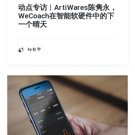
动点专访︳ArtiWares陈隽永，
WeCoach在智能软硬件中的下
一个晴天
by 杜 宇