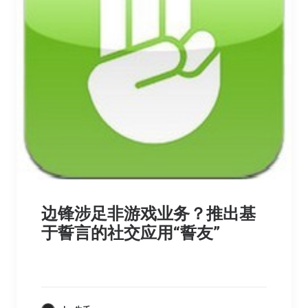
边锋涉足非游戏业务？推出基
于誓言的社交应用“誓友”