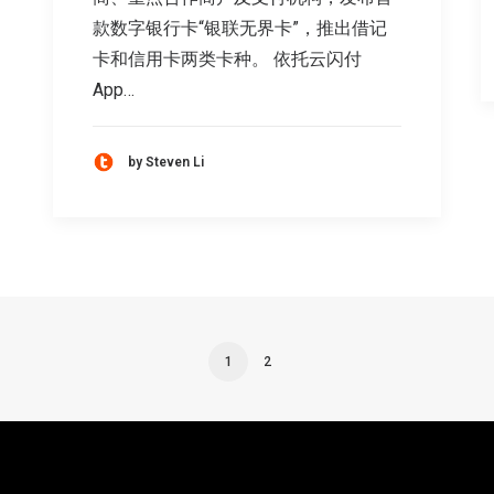
款数字银行卡“银联无界卡”，推出借记
卡和信用卡两类卡种。 依托云闪付
App…
by Steven Li
1
2