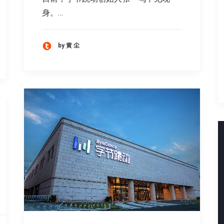
身。…
by 黄 尘