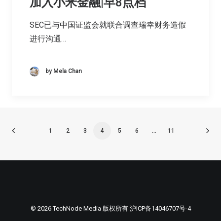
加入小米金融|早8点档
SEC已与中国证监会就联合调查瑞幸财务造假
进行沟通…
by Mela Chan
1
2
3
4
5
6
…
11
© 2026 TechNode Media 版权所有
沪ICP备14046707号-4