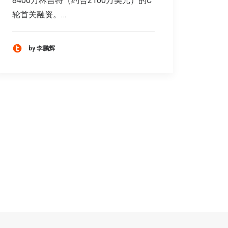
8400万林吉特（约合2100万美元）的C
轮首关融资。…
by 李鹏辉