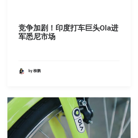
竞争加剧！印度打车巨头Ola进
军悉尼市场
by 柳鹏