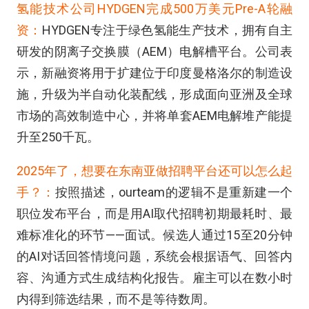
氢能技术公司HYDGEN完成500万美元Pre-A轮融
资：
HYDGEN专注于绿色氢能生产技术，拥有自主
研发的阴离子交换膜（AEM）电解槽平台。公司表
示，新融资将用于扩建位于印度曼格洛尔的制造设
施，升级为半自动化装配线，形成面向亚洲及全球
市场的高效制造中心，并将单套AEM电解堆产能提
升至250千瓦。
2025
年了，想要在东南亚做招聘平台还可以怎么起
手？：
按照描述，
ourteam
的逻辑不是重新建一个
职位发布平台，而是用
AI
取代招聘初期最耗时、最
难标准化的环节
——
面试。候选人通过
15
至
20
分钟
的
AI
对话回答情境问题，系统会根据语气、回答内
容、沟通方式生成结构化报告。雇主可以在数小时
内得到筛选结果，而不是等待数周。