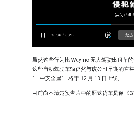
虽然这些行为比 Waymo 无人驾驶出租
这些自动驾驶车辆仍然与该公司早期的克莱斯勒
“山中安全屋”，将于 12 月 10 日上线。
目前尚不清楚预告片中的厢式货车是像《G
已经失控。不过，Rockstar Games 
冒险中“阻止大规模监控网络的开发部署”
一条与名为“Haviland 哈维兰”的 AI
相关。）