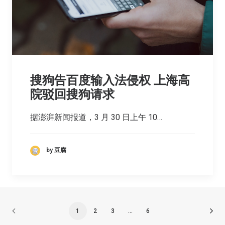
搜狗告百度输入法侵权 上海高
院驳回搜狗请求
据澎湃新闻报道，3 月 30 日上午 10…
by 豆腐
1
2
3
…
6