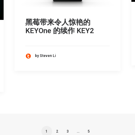
黑莓带来令人惊艳的
KEYOne 的续作 KEY2
by Steven Li
1
2
3
…
5