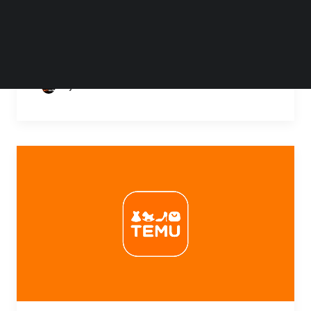
中国进口商品在美国迅速崛起的运营模式，未
来一段时间内将只向美国消费者销售本地商家
的商品。Temu…
by icebin