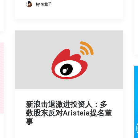
by 包校千
新浪击退激进投资人：多
数股东反对Aristeia提名董
事