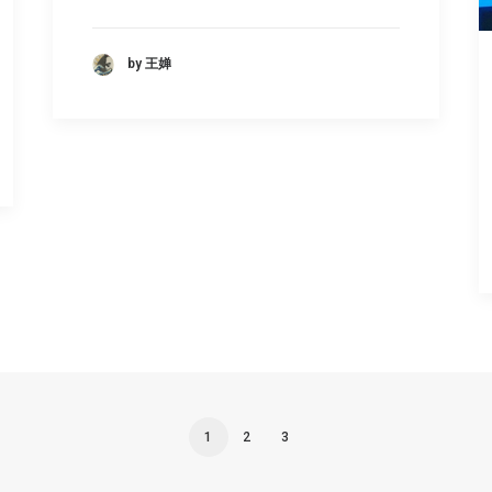
by 王婵
1
2
3